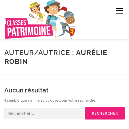
Aller
au
Menu
contenu
QUI SOMMES-NOUS ?
LE RÉSEAU
AUTEUR/AUTRICE :
AURÉLIE
ROBIN
CRÉER VOTRE VOYAGE SCOLAIRE
CATALOGUE
Aucun résultat
CONTACT
Il semble que rien ne soit trouvé pour votre recherche.
Rechercher :