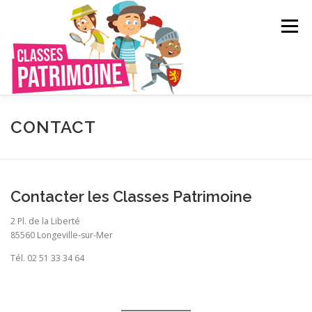
Aller
au
Menu
contenu
QUI SOMMES-NOUS ?
LE RÉSEAU
CONTACT
CRÉER VOTRE VOYAGE SCOLAIRE
CATALOGUE
Contacter les Classes Patrimoine
2 Pl. de la Liberté
CONTACT
85560 Longeville-sur-Mer
Tél. 02 51 33 34 64