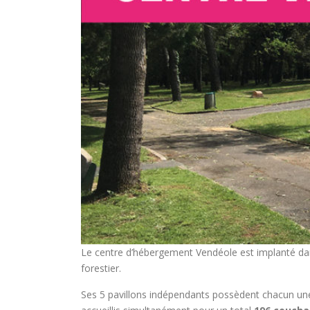
Le centre d’hébergement Vendéole est implanté d
forestier.
Ses 5 pavillons indépendants possèdent chacun une 