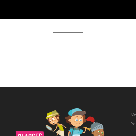
Me
Pol