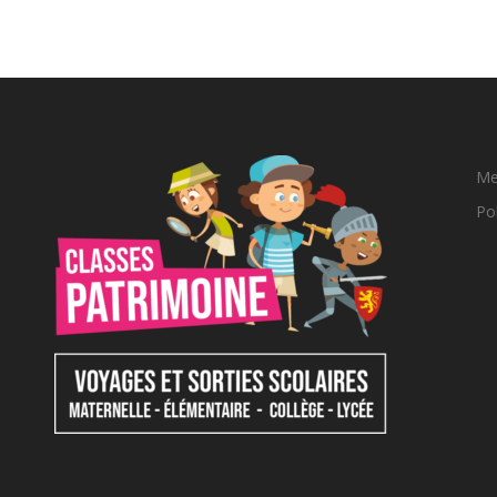
Me
Pol