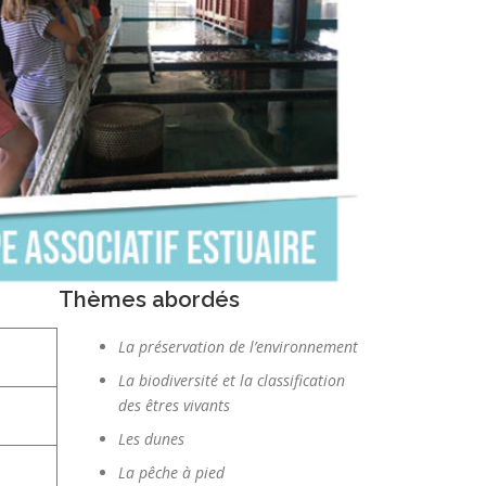
Thèmes abordés
La préservation de l’environnement
La biodiversité et la classification
des êtres vivants
Les dunes
La pêche à pied