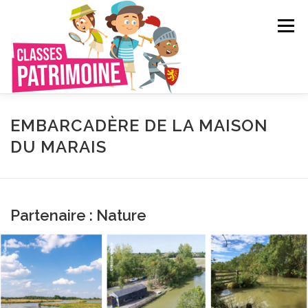
Aller
au
Menu
contenu
QUI SOMMES-NOUS ?
LE RÉSEAU
EMBARCADÈRE DE LA MAISON
DU MARAIS
CRÉER VOTRE VOYAGE SCOLAIRE
CATALOGUE
Partenaire : Nature
CONTACT