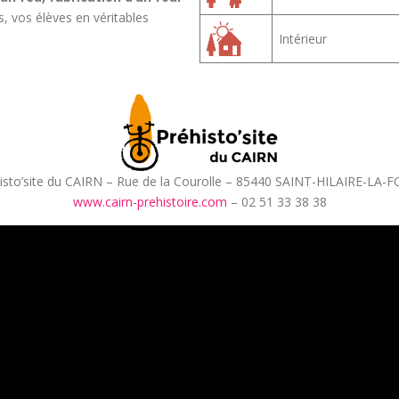
, vos élèves en véritables
Intérieur
isto’site du CAIRN – Rue de la Courolle – 85440 SAINT-HILAIRE-LA-
www.cairn-prehistoire.com
– 02 51 33 38 38