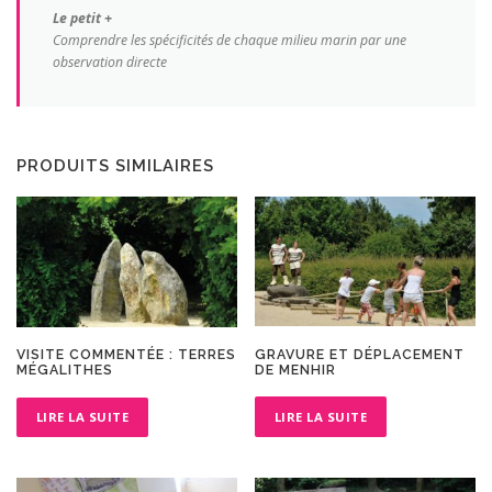
Le petit +
Comprendre les spécificités de chaque milieu marin par une
observation directe
PRODUITS SIMILAIRES
GRAVURE ET DÉPLACEMENT
VISITE COMMENTÉE : TERRES
DE MENHIR
MÉGALITHES
LIRE LA SUITE
LIRE LA SUITE