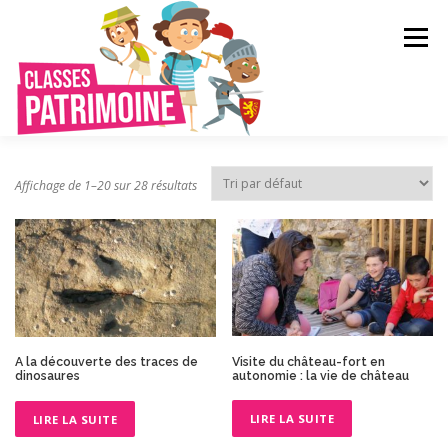
Aller
au
Menu
contenu
QUI SOMMES-NOUS ?
LE RÉSEAU
Affichage de 1–20 sur 28 résultats
CRÉER VOTRE VOYAGE SCOLAIRE
CATALOGUE
CONTACT
Visite du château-fort en
A la découverte des traces de
autonomie : la vie de château
dinosaures
LIRE LA SUITE
LIRE LA SUITE