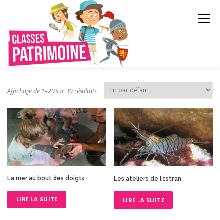
Aller
au
Menu
contenu
QUI SOMMES-NOUS ?
LE RÉSEAU
Affichage de 1–20 sur 30 résultats
CRÉER VOTRE VOYAGE SCOLAIRE
CATALOGUE
CONTACT
La mer au bout des doigts
Les ateliers de l’estran
LIRE LA SUITE
LIRE LA SUITE